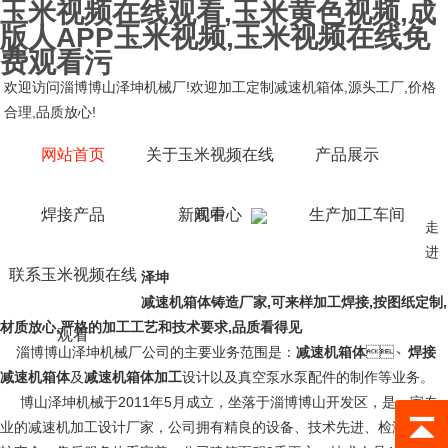
玉米视频在线观看,玉米黄色视频,成
版人APP玉米视频,玉米视频在线免
费观看污
欢迎访问淄博博山泽坤机械厂!欢迎加工定制减速机箱体,源头工厂,价格
合理,品质放心!
网站首页
关于玉米视频在线
产品展示
焊接产品
新闻中心
观看
生产加工车间
走
进
联系玉米视频在线
泽坤
减速机箱体铸造厂家,可来样加工焊接,按图纸定制,
材质放心,严格的加工工艺和技术要求,品质看得见
观看
淄博博山泽坤机械厂公司的主要业务范围是：
减速机箱体
、
焊接
减速机箱体
及
减速机箱体加工
设计以及真空泵水泵配件的制作等业务。
博山泽坤机械于2011年5月成立，坐落于淄博博山开发区，是一家专
业的减速机加工设计厂家，公司拥有精良的设备、技术先进、检测手段比