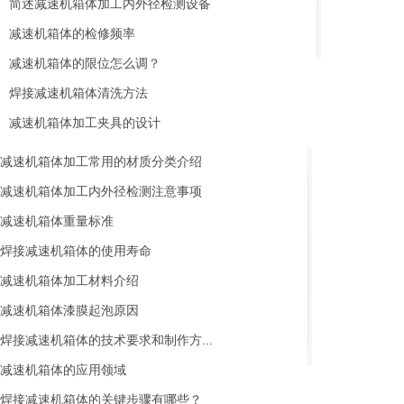
简述减速机箱体加工内外径检测设备
减速机箱体的检修频率
减速机箱体的限位怎么调？
焊接减速机箱体清洗方法
减速机箱体加工夹具的设计
减速机箱体加工常用的材质分类介绍
减速机箱体加工内外径检测注意事项
减速机箱体重量标准
焊接减速机箱体的使用寿命
减速机箱体加工材料介绍
减速机箱体漆膜起泡原因
焊接减速机箱体的技术要求和制作方...
减速机箱体的应用领域
焊接减速机箱体的关键步骤有哪些？