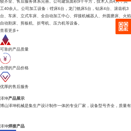
较齐全、售后服务体系完善。公司建筑面积9千平方，技术人员4人，员
工40余人。公司加工设备：镗床6台，龙门铣床5台，钻床4台、滚齿机3
台、车床、立式车床、全自动加工中心、焊接机械器人、外圆磨床、火焰
自动割床、剪板机、折弯机、压力机等设备。
查看更多+
可靠的产品质量
合理的产品价格
优厚的售后服务
泽坤
产品展示
博山泽坤机械是集生产设计制作一体的专业厂家，设备型号齐全，质量
泽坤
焊接产品